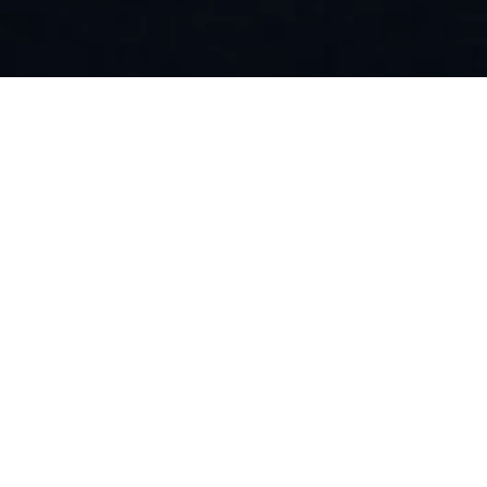
П
Достав
Б