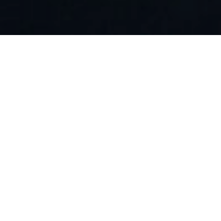
ИОНОМАНИЯ
ка букетов из пионов и пионовидной розы
→
УКЕТЫ