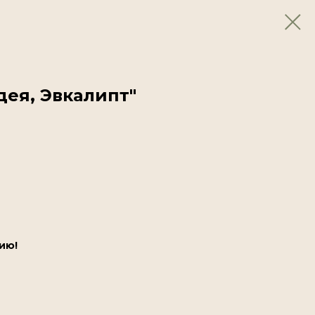
дея, Эвкалипт"
ию!